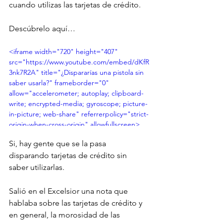
cuando utilizas las tarjetas de crédito.
Descúbrelo aquí…
<iframe width="720" height="407" 
src="https://www.youtube.com/embed/dKfR
3nk7R2A" title="¿Dispararías una pistola sin 
saber usarla?" frameborder="0" 
allow="accelerometer; autoplay; clipboard-
write; encrypted-media; gyroscope; picture-
in-picture; web-share" referrerpolicy="strict-
origin-when-cross-origin" allowfullscreen>
</iframe>
Si, hay gente que se la pasa 
disparando tarjetas de crédito sin 
saber utilizarlas. 
Salió en el Excelsior una nota que 
hablaba sobre las tarjetas de crédito y 
en general, la morosidad de las 